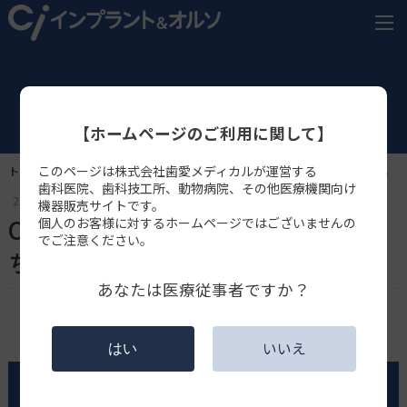
NEWS
【ホームページのご利用に関して】
このページは株式会社歯愛メディカルが運営する
トップページ
NEWS
イベント
Ciデンタルショーin大阪の詳細はこちら
歯科医院、歯科技工所、動物病院、その他医療機関向け
2025.03.08
イベント
機器販売サイトです。
Ciデンタルショーin大阪の詳細はこ
個人のお客様に対するホームページではございませんの
でご注意ください。
ちら
あなたは医療従事者ですか？
いいえ
はい
お問い合わせ・資料請求